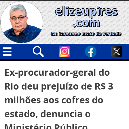
Skip
elizeupires
to
content
.com
No tamanho exato da verdade
Capa
Pesquisar
Ex-procurador-geral do
por:
Geral
Rio deu prejuízo de R$ 3
Cidades
Política
milhões aos cofres do
Nacional
estado, denuncia o
Opinião
Ministério Público
Informe especial