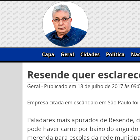
Skip
to
content
Capa
Geral
Cidades
Política
Nac
Pesquisar
Resende quer esclarec
por:
Geral
-
Publicado em
18 de julho de 2017
às 09:
Empresa citada em escândalo em São Paulo foi c
Paladares mais apurados de Resende, c
pode haver carne por baixo do angu do 
merenda para escolas da rede municipal