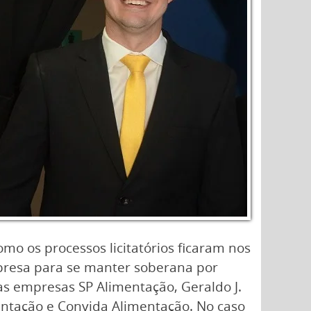
o os processos licitatórios ficaram nos
presa para se manter soberana por
s empresas SP Alimentação, Geraldo J.
mentação e Convida Alimentação. No caso