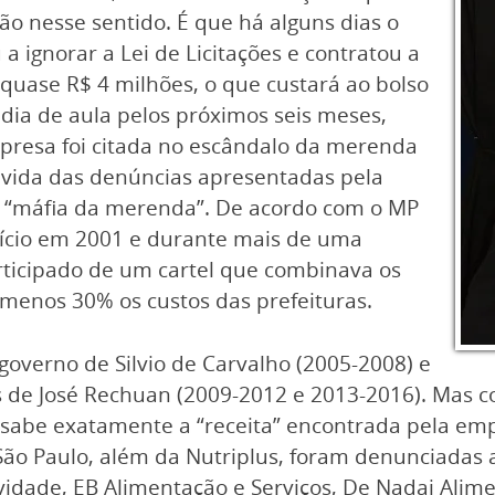
ão nesse sentido. É que há alguns dias o
u a ignorar a Lei de Licitações e contratou a
quase R$ 4 milhões, o que custará ao bolso
 dia de aula pelos próximos seis meses,
resa foi citada no escândalo da merenda
lvida das denúncias apresentadas pela
a “máfia da merenda”. De acordo com o MP
nício em 2001 e durante mais de uma
ticipado de um cartel que combinava os
 menos 30% os custos das prefeituras.
governo de Silvio de Carvalho (2005-2008) e
 de José Rechuan (2009-2012 e 2013-2016). Mas com
e sabe exatamente a “receita” encontrada pela em
o Paulo, além da Nutriplus, foram denunciadas a
ividade, EB Alimentação e Serviços, De Nadai Ali