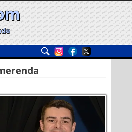
com
ade
 merenda