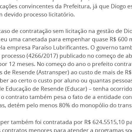
ações convincentes da Prefeitura, já que Diogo e
 devido processo licitatório.
aso de contratação sem licitação na gestão de Dio
deu uma canetada para empenhar quase R$ 600 mil
ela empresa Paraíso Lubrificantes. O governo ta
 processo (4266/2017) publicado no começo de abri
or 12 meses. No começo do ano o prefeito contrat
 de Resende (Astransper) ao custo de mais de R$ 
aber ao certo o custo por aluno ou quantas pessoa
o de Educação de Resende (Educar) – tenha ocorrid
bre o contrato também pesa o fato de a entidade 
las, detém pelo menos 80% do monopólio do transp
sper também foi contratada por R$ 624.5515,10 pa
s contratos menores para atender a programas soci