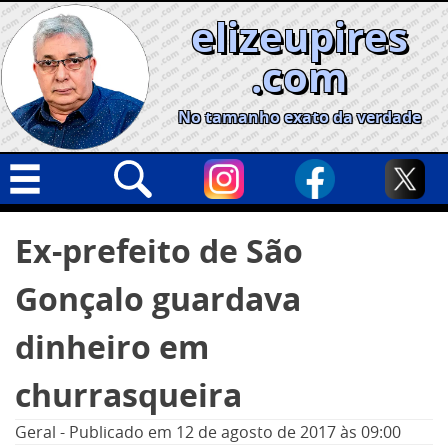
Skip
elizeupires
to
content
.com
No tamanho exato da verdade
Capa
Pesquisar
Ex-prefeito de São
por:
Geral
Gonçalo guardava
Cidades
Política
dinheiro em
Nacional
churrasqueira
Opinião
Geral
-
Publicado em
12 de agosto de 2017
às 09:00
Informe especial