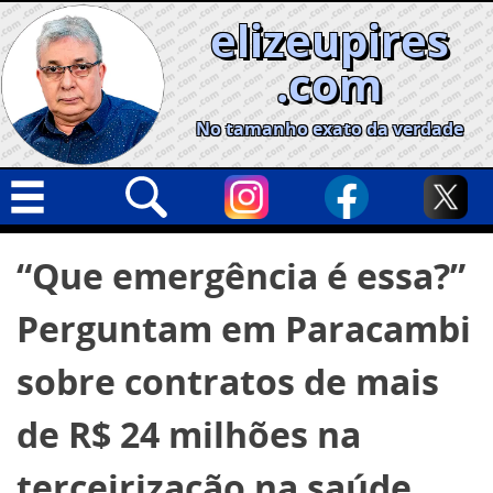
Skip
elizeupires
to
content
.com
No tamanho exato da verdade
Capa
Pesquisar
“Que emergência é essa?”
por:
Geral
Perguntam em Paracambi
Cidades
Política
sobre contratos de mais
Nacional
de R$ 24 milhões na
Opinião
terceirização na saúde
Informe especial