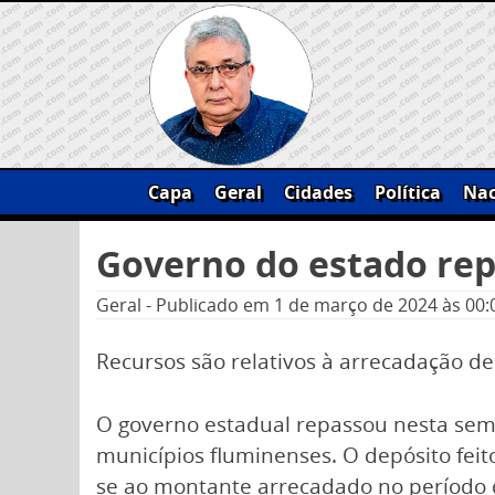
Skip
to
content
Capa
Geral
Cidades
Política
Nac
Pesquisar
Governo do estado rep
por:
Geral
-
Publicado em
1 de março de 2024
às 00:
Recursos são relativos à arrecadação de 
O governo estadual repassou nesta sem
municípios fluminenses. O depósito feit
se ao montante arrecadado no período d