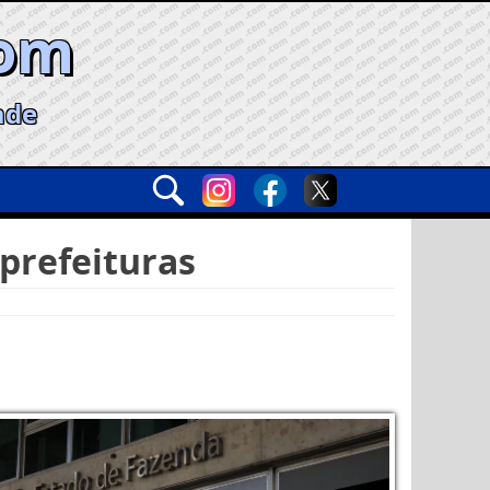
com
ade
prefeituras