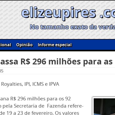
elizeupires .
No tamanho exato da verd
ional
Opinião
Informe especial
assa R$ 296 milhões para as 
05
Royalties, IPI, ICMS e IPVA
ana R$ 296 milhões para os 92
o pela Secretaria de Fazenda refere-
e 19 a 23 de fevereiro. Os valores