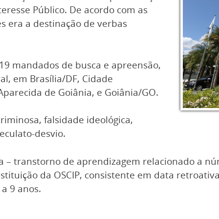
teresse Público. De acordo com as
res era a destinação de verbas
m 19 mandados de busca e apreensão,
l, em Brasília/DF, Cidade
Aparecida de Goiânia, e Goiânia/GO.
riminosa, falsidade ideológica,
eculato-desvio.
a – transtorno de aprendizagem relacionado a núm
stituição da OSCIP, consistente em data retroativ
 a 9 anos.