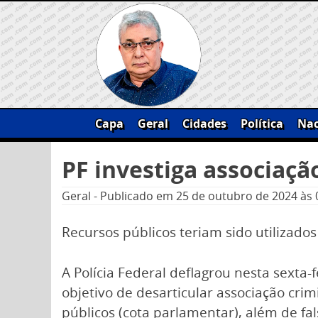
Skip
to
content
Capa
Geral
Cidades
Política
Nac
Pesquisar
PF investiga associaçã
por:
Geral
-
Publicado em
25 de outubro de 2024
às 
Recursos públicos teriam sido utiliza
A Polícia Federal deflagrou nesta sexta-f
objetivo de desarticular associação cri
públicos (cota parlamentar), além de fa