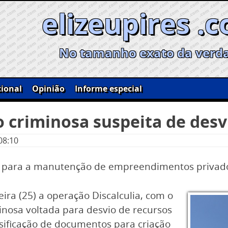
elizeupires .
No tamanho exato da verd
ional
Opinião
Informe especial
o criminosa suspeita de des
08:10
dos para a manutenção de empreendimentos privad
eira (25) a operação Discalculia, com o
minosa voltada para desvio de recursos
lsificação de documentos para criação