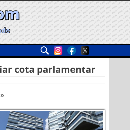
com
ade
viar cota parlamentar
os