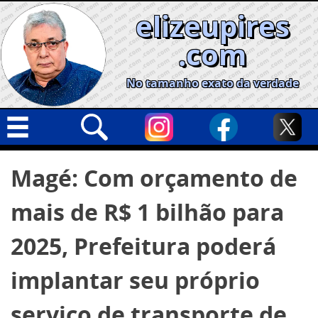
Skip
elizeupires
to
content
.com
No tamanho exato da verdade
Capa
Pesquisar
Magé: Com orçamento de
por:
Geral
mais de R$ 1 bilhão para
Cidades
Política
2025, Prefeitura poderá
Nacional
implantar seu próprio
Opinião
serviço de transporte de
Informe especial