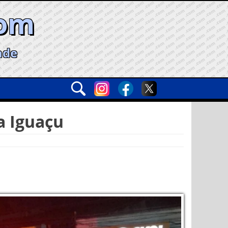
com
ade
a Iguaçu