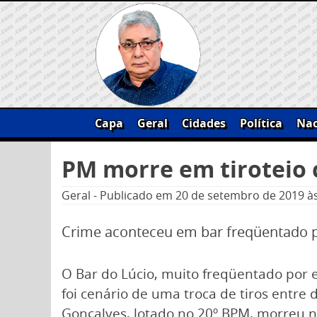
Skip
to
content
Capa
Geral
Cidades
Política
Nac
Pesquisar
PM morre em tiroteio 
por:
Geral
-
Publicado em
20 de setembro de 2019
à
Crime aconteceu em bar freqüentado po
O Bar do Lúcio, muito freqüentado por 
foi cenário de uma troca de tiros entre d
Gonçalves, lotado no 20º BPM, morreu no l