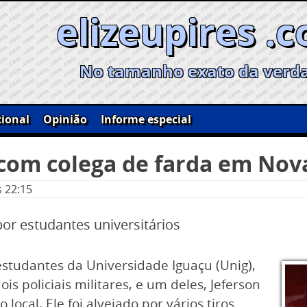
elizeupires .
No tamanho exato da verd
ional
Opinião
Informe especial
com colega de farda em Nov
s 22:15
r estudantes universitários
estudantes da Universidade Iguaçu (Unig),
ois policiais militares, e um deles, Jeferson
ocal. Ele foi alvejado por vários tiros