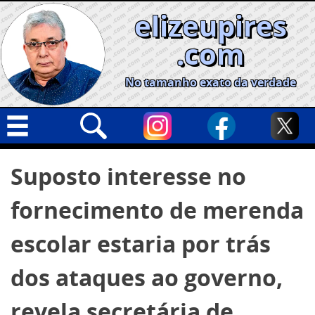
Skip
elizeupires
to
content
.com
No tamanho exato da verdade
Capa
Pesquisar
Suposto interesse no
por:
Geral
fornecimento de merenda
Cidades
Política
escolar estaria por trás
Nacional
dos ataques ao governo,
Opinião
revela secretária de
Informe especial