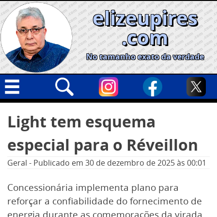
Skip
elizeupires
to
content
.com
No tamanho exato da verdade
Capa
Pesquisar
Light tem esquema
por:
Geral
especial para o Réveillon
Cidades
Política
Geral
-
Publicado em
30 de dezembro de 2025
às 00:01
Nacional
Concessionária implementa plano para
Opinião
reforçar a confiabilidade do fornecimento de
Informe especial
energia durante as comemorações da virada