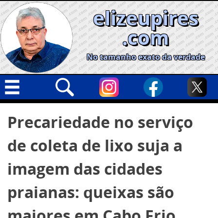
Skip
elizeupires
to
content
.com
No tamanho exato da verdade
Capa
Pesquisar
Precariedade no serviço
por:
Geral
de coleta de lixo suja a
Cidades
Política
imagem das cidades
Nacional
praianas: queixas são
Opinião
maiores em Cabo Frio
Informe especial