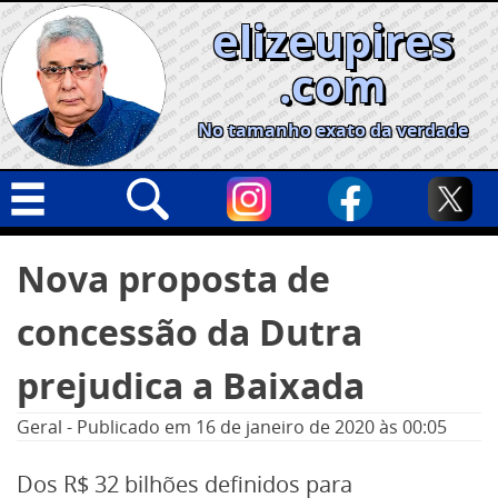
Skip
elizeupires
to
content
.com
No tamanho exato da verdade
Capa
Pesquisar
Nova proposta de
por:
Geral
concessão da Dutra
Cidades
Política
prejudica a Baixada
Nacional
Geral
-
Publicado em
16 de janeiro de 2020
às 00:05
Opinião
Dos R$ 32 bilhões definidos para
Informe especial