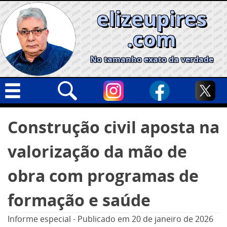
Skip
elizeupires
to
content
.com
No tamanho exato da verdade
Capa
Pesquisar
Construção civil aposta na
por:
Geral
valorização da mão de
Cidades
Política
obra com programas de
Nacional
formação e saúde
Opinião
Informe especial
-
Publicado em
20 de janeiro de 2026
Informe especial