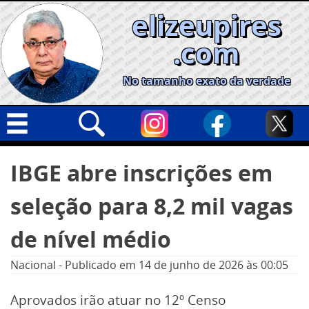
Skip
elizeupires
to
content
.com
No tamanho exato da verdade
Capa
Pesquisar
IBGE abre inscrições em
por:
Geral
seleção para 8,2 mil vagas
Cidades
Política
de nível médio
Nacional
Nacional
-
Publicado em
14 de junho de 2026
às 00:05
Opinião
Aprovados irão atuar no 12º Censo
Informe especial