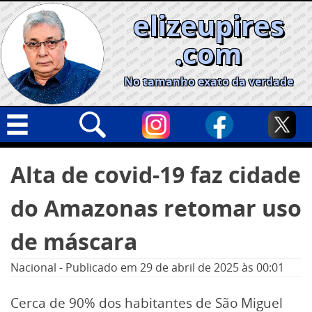
Skip
elizeupires
to
content
.com
No tamanho exato da verdade
Capa
Pesquisar
Alta de covid-19 faz cidade
por:
Geral
do Amazonas retomar uso
Cidades
Política
de máscara
Nacional
Nacional
-
Publicado em
29 de abril de 2025
às 00:01
Opinião
Cerca de 90% dos habitantes de São Miguel
Informe especial