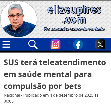
Skip
elizeupires
to
content
.com
No tamanho exato da verdade
Capa
Pesquisar
SUS terá teleatendimento
por:
Geral
em saúde mental para
Cidades
Política
compulsão por bets
Nacional
Nacional
-
Publicado em
4 de dezembro de 2025
às
Opinião
00:05
Informe especial