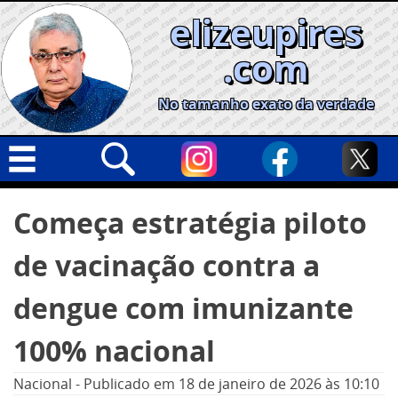
Skip
elizeupires
to
content
.com
No tamanho exato da verdade
Capa
Pesquisar
Começa estratégia piloto
por:
Geral
de vacinação contra a
Cidades
Política
dengue com imunizante
Nacional
100% nacional
Opinião
Nacional
-
Publicado em
18 de janeiro de 2026
às 10:10
Informe especial