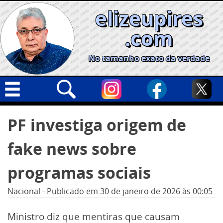
Skip
elizeupires
to
content
.com
No tamanho exato da verdade
Capa
Pesquisar
PF investiga origem de
por:
Geral
fake news sobre
Cidades
Política
programas sociais
Nacional
Nacional
-
Publicado em
30 de janeiro de 2026
às 00:05
Opinião
Ministro diz que mentiras que causam
Informe especial