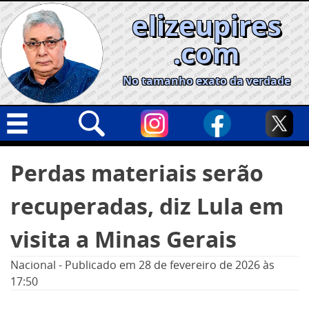
Skip
elizeupires
to
content
.com
No tamanho exato da verdade
Capa
Pesquisar
Perdas materiais serão
por:
Geral
recuperadas, diz Lula em
Cidades
Política
visita a Minas Gerais
Nacional
Nacional
-
Publicado em
28 de fevereiro de 2026
às
Opinião
17:50
Informe especial