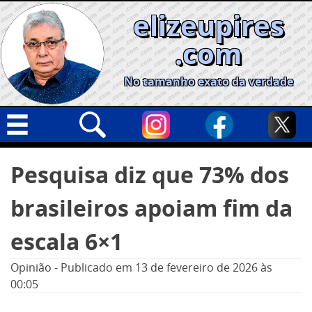
Skip
elizeupires
to
content
.com
No tamanho exato da verdade
Capa
Pesquisar
Pesquisa diz que 73% dos
por:
Geral
brasileiros apoiam fim da
Cidades
Política
escala 6×1
Nacional
Opinião
-
Publicado em
13 de fevereiro de 2026
às
Opinião
00:05
Informe especial