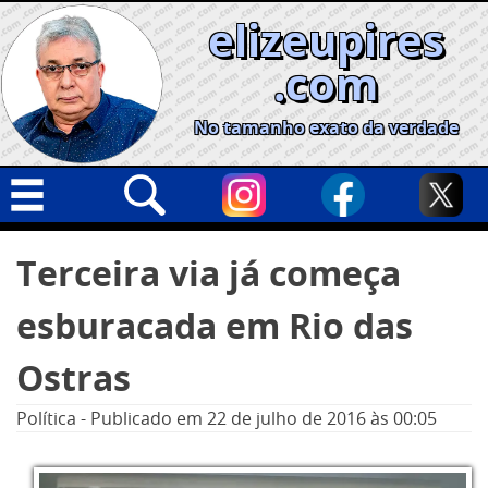
Skip
elizeupires
to
content
.com
No tamanho exato da verdade
Capa
Pesquisar
Terceira via já começa
por:
Geral
esburacada em Rio das
Cidades
Política
Ostras
Nacional
Política
-
Publicado em
22 de julho de 2016
às 00:05
Opinião
Informe especial