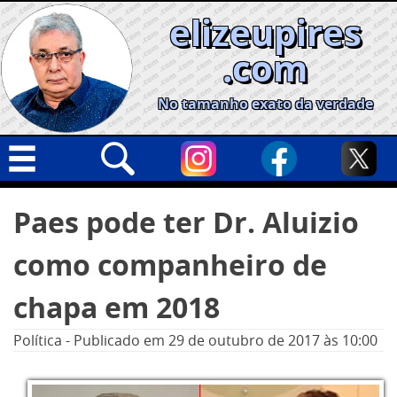
Skip
elizeupires
to
content
.com
No tamanho exato da verdade
Capa
Pesquisar
Paes pode ter Dr. Aluizio
por:
Geral
como companheiro de
Cidades
Política
chapa em 2018
Nacional
Política
-
Publicado em
29 de outubro de 2017
às 10:00
Opinião
Informe especial