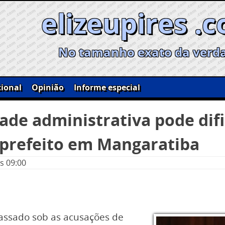
elizeupires .
No tamanho exato da verd
ional
Opinião
Informe especial
de administrativa pode difi
x-prefeito em Mangaratiba
s 09:00
assado sob as acusações de