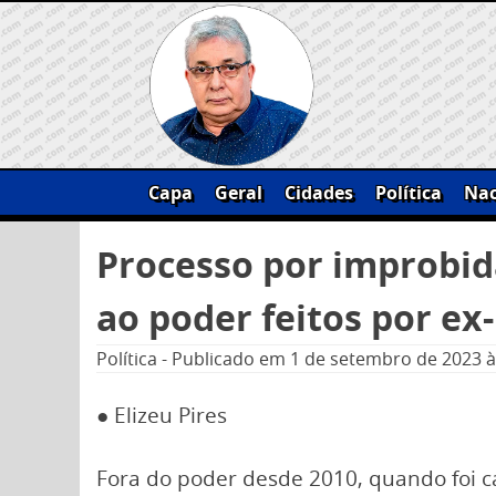
Skip
to
content
Capa
Geral
Cidades
Política
Nac
Pesquisar
Processo por improbida
por:
ao poder feitos por e
Política
-
Publicado em
1 de setembro de 2023
à
●
Elizeu Pires
Fora do poder desde 2010, quando foi c