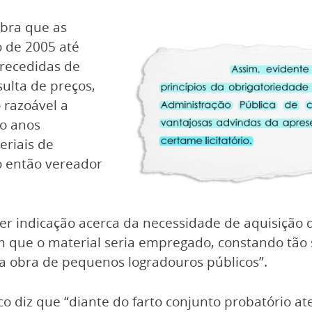
mbra que as
 de 2005 até
precedidas de
ulta de preços,
 razoável a
co anos
eriais de
o então vereador
uer indicação acerca da necessidade de aquisição
em que o material seria empregado, constando t
a obra de pequenos logradouros públicos”.
co diz que “diante do farto conjunto probatório at