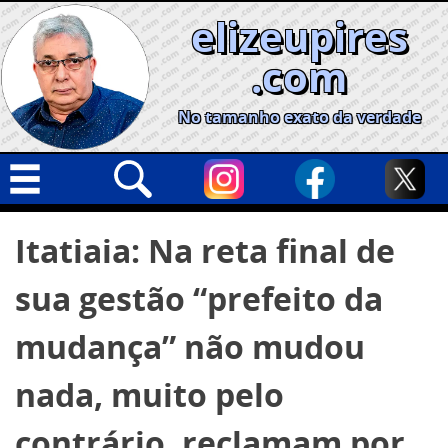
Skip
elizeupires
to
content
.com
No tamanho exato da verdade
Capa
Pesquisar
Itatiaia: Na reta final de
por:
Geral
sua gestão “prefeito da
Cidades
Política
mudança” não mudou
Nacional
nada, muito pelo
Opinião
contrário, reclamam por
Informe especial