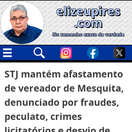
Skip
elizeupires
to
content
.com
No tamanho exato da verdade
Capa
Pesquisar
STJ mantém afastamento
por:
Geral
de vereador de Mesquita,
Cidades
Política
denunciado por fraudes,
Nacional
peculato, crimes
Opinião
licitatórios e desvio de
Informe especial