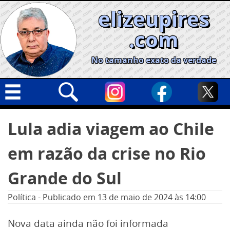
Skip
elizeupires
to
content
.com
No tamanho exato da verdade
Capa
Pesquisar
Lula adia viagem ao Chile
por:
Geral
em razão da crise no Rio
Cidades
Política
Grande do Sul
Nacional
Política
-
Publicado em
13 de maio de 2024
às 14:00
Opinião
Nova data ainda não foi informada
Informe especial