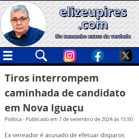
Skip
elizeupires
to
content
.com
No tamanho exato da verdade
Capa
Pesquisar
Tiros interrompem
por:
Geral
caminhada de candidato
Cidades
Política
em Nova Iguaçu
Nacional
Política
-
Publicado em
7 de setembro de 2024
às 15:50
Opinião
Ex-vereador é acusado de efetuar disparos
Informe especial