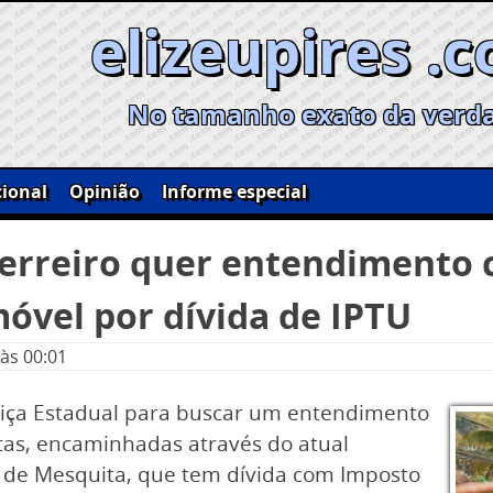
elizeupires .
No tamanho exato da verd
ional
Opinião
Informe especial
erreiro quer entendimento c
óvel por dívida de IPTU
às 00:01
stiça Estadual para buscar um entendimento
ustas, encaminhadas através do atual
r de Mesquita, que tem dívida com Imposto