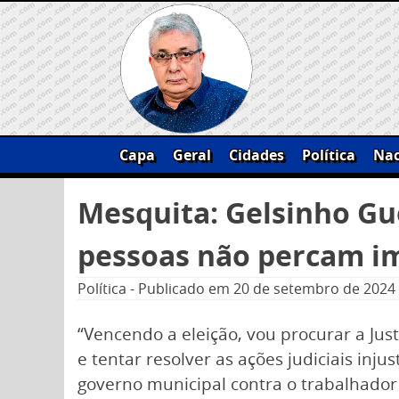
Skip
to
content
Capa
Geral
Cidades
Política
Nac
Pesquisar
Mesquita: Gelsinho Gu
por:
pessoas não percam im
Política
-
Publicado em
20 de setembro de 2024
“Vencendo a eleição, vou procurar a Ju
e tentar resolver as ações judiciais inj
governo municipal contra o trabalhado