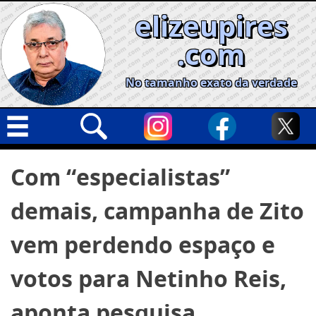
Skip
elizeupires
to
content
.com
No tamanho exato da verdade
Capa
Pesquisar
Com “especialistas”
por:
Geral
demais, campanha de Zito
Cidades
Política
vem perdendo espaço e
Nacional
votos para Netinho Reis,
Opinião
aponta pesquisa
Informe especial