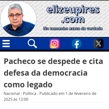
Skip
elizeupires
to
content
.com
No tamanho exato da verdade
Capa
Pesquisar
Pacheco se despede e cita
por:
Geral
defesa da democracia
Cidades
Política
como legado
Nacional
Nacional
-
Política
-
Publicado em
1 de fevereiro de
Opinião
2025
às 12:00
Informe especial