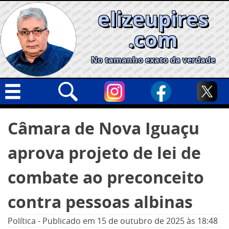
Skip
elizeupires
to
content
.com
No tamanho exato da verdade
Capa
Pesquisar
Câmara de Nova Iguaçu
por:
Geral
aprova projeto de lei de
Cidades
Política
combate ao preconceito
Nacional
contra pessoas albinas
Opinião
Política
-
Publicado em
15 de outubro de 2025
às 18:48
Informe especial