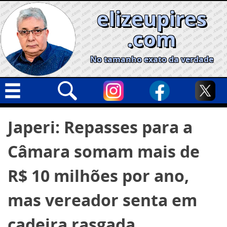
Skip
elizeupires
to
content
.com
No tamanho exato da verdade
Capa
Pesquisar
Japeri: Repasses para a
por:
Geral
Câmara somam mais de
Cidades
Política
R$ 10 milhões por ano,
Nacional
mas vereador senta em
Opinião
cadeira rasgada
Informe especial