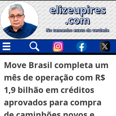
Skip
elizeupires
to
content
.com
No tamanho exato da verdade
Capa
Pesquisar
Move Brasil completa um
por:
Geral
mês de operação com R$
Cidades
Política
1,9 bilhão em créditos
Nacional
aprovados para compra
Opinião
de caminhões novos e
Informe especial