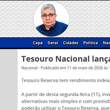
Skip
to
content
Capa
Geral
Cidades
Política
Nac
Pesquisar
Tesouro Nacional lança
por:
Nacional
-
Publicado em
11 de maio de 2026
às 
Tesouro Reserva tem rendimento indexa
A partir de desta segunda-feira (11), i
alternativas mais simples e com previs
poderão utilizar o Tesouro Reserva, que 