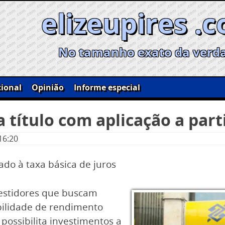
elizeupires .
No tamanho exato da verd
ional
Opinião
Informe especial
 título com aplicação a parti
16:20
do à taxa básica de juros
nvestidores que buscam
ibilidade de rendimento
possibilita investimentos a