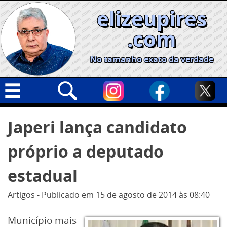
Skip
elizeupires
to
content
.com
No tamanho exato da verdade
Capa
Pesquisar
Japeri lança candidato
por:
Geral
próprio a deputado
Cidades
Política
estadual
Nacional
Artigos
-
Publicado em
15 de agosto de 2014
às 08:40
Opinião
Município mais
Informe especial