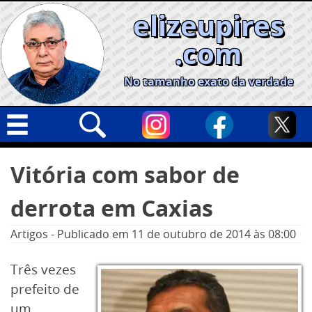
Skip
elizeupires
to
content
.com
No tamanho exato da verdade
Capa
Pesquisar
Vitória com sabor de
por:
Geral
derrota em Caxias
Cidades
Política
Artigos
-
Publicado em
11 de outubro de 2014
às 08:00
Nacional
Três vezes
Opinião
prefeito de
Informe especial
um