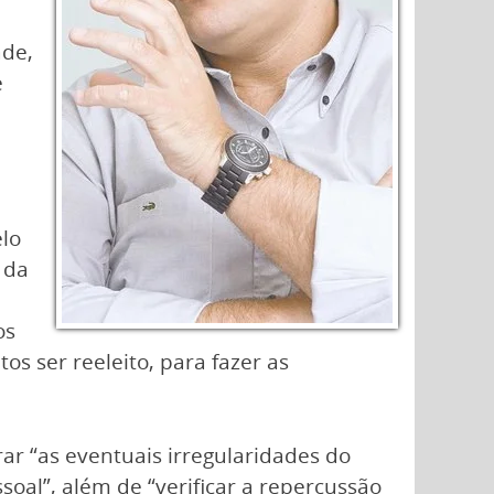
ade,
e
lo
 da
os
s ser reeleito, para fazer as
ar “as eventuais irregularidades do
oal”, além de “verificar a repercussão