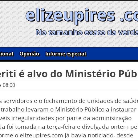
elizeupires .
No tamanho exato da verd
ional
Opinião
Informe especial
ti é alvo do Ministério Púb
s 08:00
s servidores e o fechamento de unidades de saúd
 trabalho levaram o Ministério Público a instaurar
íveis irregularidades por parte da administração
a foi tomada na terça-feira e divulgada ontem pe
rme o elizeupires.com já havia noticiado, desde