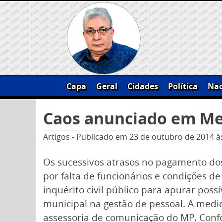
Skip
to
content
Capa
Geral
Cidades
Política
Nac
Pesquisar
Caos anunciado em Meri
por:
Artigos
-
Publicado em
23 de outubro de 2014
à
Os sucessivos atrasos no pagamento do
por falta de funcionários e condições de
inquérito civil público para apurar poss
municipal na gestão de pessoal. A medid
assessoria de comunicação do MP. Confo