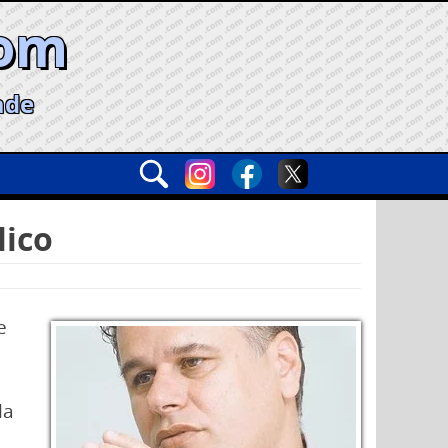
com
ade
lico
e
la