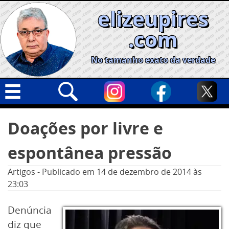
Skip
elizeupires
to
content
.com
No tamanho exato da verdade
Capa
Pesquisar
Doações por livre e
por:
Geral
espontânea pressão
Cidades
Política
Artigos
-
Publicado em
14 de dezembro de 2014
às
23:03
Nacional
Opinião
Denúncia
diz que
Informe especial