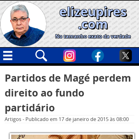
Skip
elizeupires
to
content
.com
No tamanho exato da verdade
Capa
Pesquisar
Partidos de Magé perdem
por:
Geral
direito ao fundo
Cidades
Política
partidário
Nacional
Artigos
-
Publicado em
17 de janeiro de 2015
às 08:00
Opinião
Informe especial