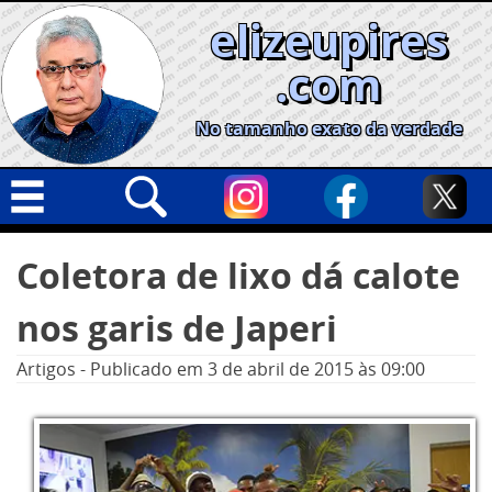
Skip
elizeupires
to
content
.com
No tamanho exato da verdade
Capa
Pesquisar
Coletora de lixo dá calote
por:
Geral
nos garis de Japeri
Cidades
Política
Artigos
-
Publicado em
3 de abril de 2015
às 09:00
Nacional
Opinião
Informe especial