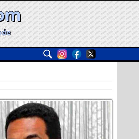
com
ade