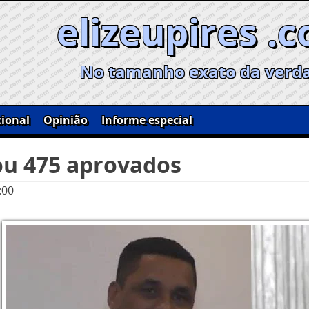
elizeupires .
No tamanho exato da verd
ional
Opinião
Informe especial
ou 475 aprovados
:00