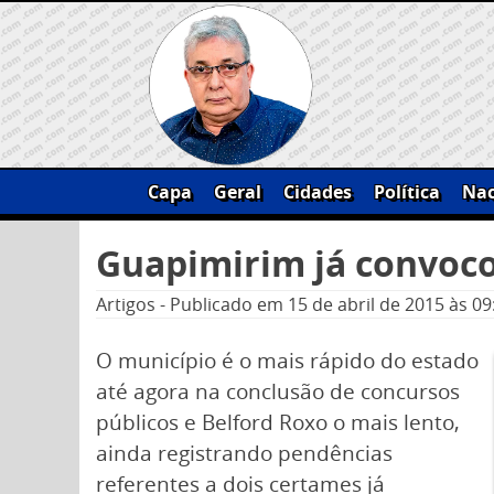
Skip
to
content
Capa
Geral
Cidades
Política
Nac
Pesquisar
Guapimirim já convoc
por:
Artigos
-
Publicado em
15 de abril de 2015
às 09
O município é o mais rápido do estado
até agora na conclusão de concursos
públicos e Belford Roxo o mais lento,
ainda registrando pendências
referentes a dois certames já