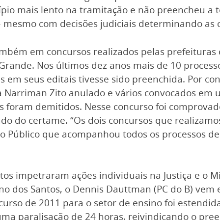
ípio mais lento na tramitação e não preencheu a t
– mesmo com decisões judiciais determinando as 
mbém em concursos realizados pelas prefeituras 
ba Grande. Nos últimos dez anos mais de 10 proce
 em seus editais tivesse sido preenchida. Por co
ta Narriman Zito anulado e vários convocados em
s foram demitidos. Nesse concurso foi comprovado 
ado do certame. “Os dois concursos que realiza
o Público que acompanhou todos os processos de 
s impetraram ações individuais na Justiça e o Mini
lino dos Santos, o Dennis Dauttman (PC do B) vem 
curso de 2011 para o setor de ensino foi estendid
uma paralisação de 24 horas, reivindicando o pre