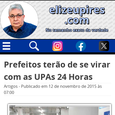
Skip
elizeupires
to
content
.com
No tamanho exato da verdade
Capa
Pesquisar
Prefeitos terão de se virar
por:
Geral
com as UPAs 24 Horas
Cidades
Política
Artigos
-
Publicado em
12 de novembro de 2015
às
07:00
Nacional
Opinião
Informe especial