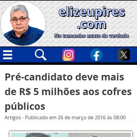
Skip
elizeupires
to
content
.com
No tamanho exato da verdade
Capa
Pesquisar
Pré-candidato deve mais
por:
Geral
de R$ 5 milhões aos cofres
Cidades
Política
públicos
Nacional
Artigos
-
Publicado em
26 de março de 2016
às 08:00
Opinião
Informe especial