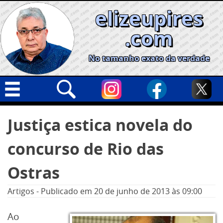
Skip
elizeupires
to
content
.com
No tamanho exato da verdade
Capa
Pesquisar
Justiça estica novela do
por:
Geral
concurso de Rio das
Cidades
Política
Ostras
Nacional
Artigos
-
Publicado em
20 de junho de 2013
às 09:00
Opinião
Ao
Informe especial