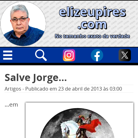
Skip
elizeupires
to
content
.com
No tamanho exato da verdade
Capa
Pesquisar
Salve Jorge…
por:
Geral
Artigos
-
Publicado em
23 de abril de 2013
às 03:00
Cidades
Política
…em
Nacional
Opinião
Informe especial