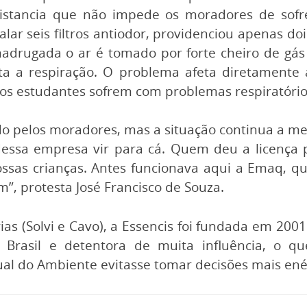
 distancia que não impede os moradores de sof
talar seis filtros antiodor, providenciou apenas d
drugada o ar é tomado por forte cheiro de gás
ulta a respiração. O problema afeta diretamente
itos estudantes sofrem com problemas respiratório
o pelos moradores, mas a situação continua a mesm
dessa empresa vir para cá. Quem deu a licença
sas crianças. Antes funcionava aqui a Emaq, qu
m”, protesta José Francisco de Souza.
s (Solvi e Cavo), a Essencis foi fundada em 2001 
rasil e detentora de muita influência, o qu
ual do Ambiente evitasse tomar decisões mais ené