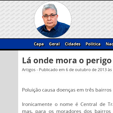
Skip
to
content
Capa
Geral
Cidades
Política
Nac
Pesquisar
Lá onde mora o perigo
por:
Artigos
-
Publicado em
6 de outubro de 2013
às
Poluição causa doenças em três bairros
Ironicamente o nome é Central de Tr
mas, para os moradores dos bairros P