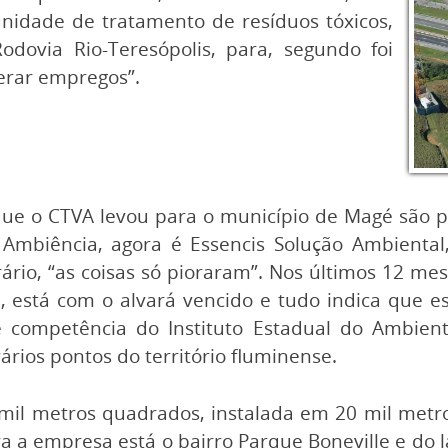
nidade de tratamento de resíduos tóxicos,
dovia Rio-Teresópolis, para, segundo foi
gerar empregos”.
que o CTVA levou para o município de Magé são p
mbiência, agora é Essencis Solução Ambienta
ário, “as coisas só pioraram”. Nos últimos 12 me
, está com o alvará vencido e tudo indica que
e competência do Instituto Estadual do Ambie
rios pontos do território fluminense.
mil metros quadrados, instalada em 20 mil metr
 a empresa está o bairro Parque Boneville e do lad