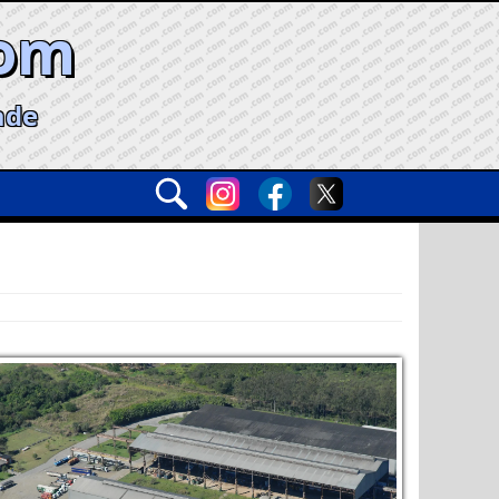
com
ade