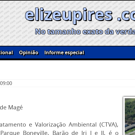
elizeupires .
No tamanho exato da verd
ional
Opinião
Informe especial
 09:00
 de Magé
atamento e Valorização Ambiental (CTVA),
arque Boneville, Barão de Iri I e II, é o