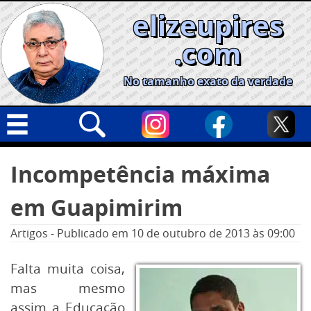
Skip
elizeupires
to
content
.com
No tamanho exato da verdade
Capa
Pesquisar
Incompetência máxima
por:
Geral
em Guapimirim
Cidades
Política
Artigos
-
Publicado em
10 de outubro de 2013
às 09:00
Nacional
Falta muita coisa,
Opinião
mas mesmo
Informe especial
assim a Educação