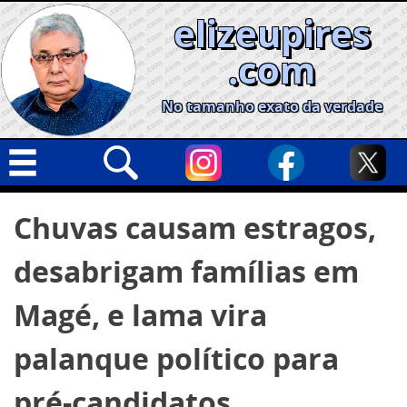
Skip
elizeupires
to
content
.com
No tamanho exato da verdade
Capa
Pesquisar
Chuvas causam estragos,
por:
Geral
desabrigam famílias em
Cidades
Política
Magé, e lama vira
Nacional
palanque político para
Opinião
pré-candidatos
Informe especial