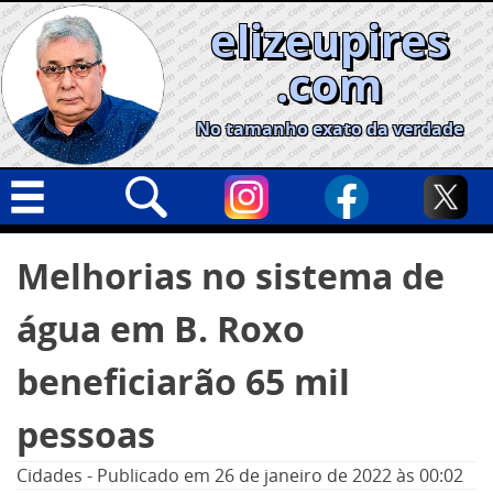
Skip
elizeupires
to
content
.com
No tamanho exato da verdade
Capa
Pesquisar
Melhorias no sistema de
por:
Geral
água em B. Roxo
Cidades
Política
beneficiarão 65 mil
Nacional
pessoas
Opinião
Cidades
-
Publicado em
26 de janeiro de 2022
às 00:02
Informe especial