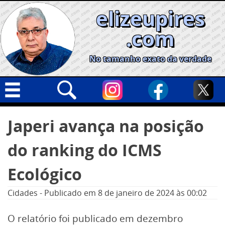
Skip
elizeupires
to
content
.com
No tamanho exato da verdade
Capa
Pesquisar
Japeri avança na posição
por:
Geral
do ranking do ICMS
Cidades
Política
Ecológico
Nacional
Cidades
-
Publicado em
8 de janeiro de 2024
às 00:02
Opinião
O relatório foi publicado em dezembro
Informe especial